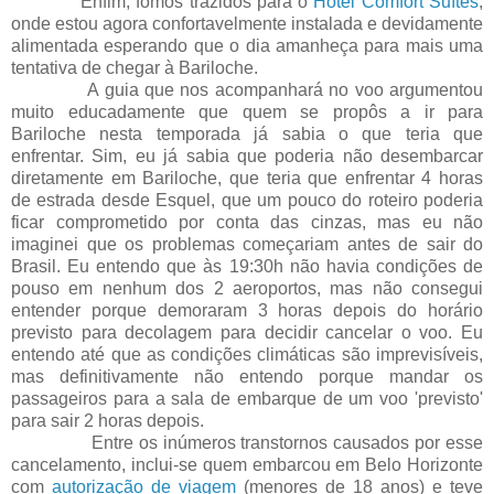
Enfim, fomos trazidos para o
Hotel Comfort Suítes
,
onde estou agora confortavelmente instalada e devidamente
alimentada esperando que o dia amanheça para mais uma
tentativa de chegar à Bariloche.
A guia que nos acompanhará no voo argumentou
muito educadamente que quem se propôs a ir para
Bariloche nesta temporada já sabia o que teria que
enfrentar. Sim, eu já sabia que poderia não desembarcar
diretamente em Bariloche, que teria que enfrentar 4 horas
de estrada desde Esquel, que um pouco do roteiro poderia
ficar comprometido por conta das cinzas, mas eu não
imaginei que os problemas começariam antes de sair do
Brasil. Eu entendo que às 19:30h não havia condições de
pouso em nenhum dos 2 aeroportos, mas não consegui
entender porque demoraram 3 horas depois do horário
previsto para decolagem para decidir cancelar o voo. Eu
entendo até que as condições climáticas são imprevisíveis,
mas definitivamente não entendo porque mandar os
passageiros para a sala de embarque de um voo 'previsto'
para sair 2 horas depois.
Entre os inúmeros transtornos causados por esse
cancelamento, inclui-se quem embarcou em Belo Horizonte
com
autorização de viagem
(menores de 18 anos) e teve