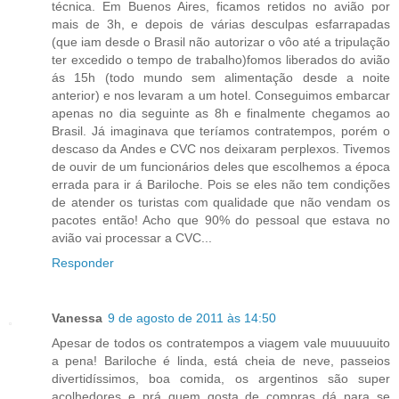
técnica. Em Buenos Aires, ficamos retidos no avião por
mais de 3h, e depois de várias desculpas esfarrapadas
(que iam desde o Brasil não autorizar o vôo até a tripulação
ter excedido o tempo de trabalho)fomos liberados do avião
ás 15h (todo mundo sem alimentação desde a noite
anterior) e nos levaram a um hotel. Conseguimos embarcar
apenas no dia seguinte as 8h e finalmente chegamos ao
Brasil. Já imaginava que teríamos contratempos, porém o
descaso da Andes e CVC nos deixaram perplexos. Tivemos
de ouvir de um funcionários deles que escolhemos a época
errada para ir á Bariloche. Pois se eles não tem condições
de atender os turistas com qualidade que não vendam os
pacotes então! Acho que 90% do pessoal que estava no
avião vai processar a CVC...
Responder
Vanessa
9 de agosto de 2011 às 14:50
Apesar de todos os contratempos a viagem vale muuuuuito
a pena! Bariloche é linda, está cheia de neve, passeios
divertidíssimos, boa comida, os argentinos são super
acolhedores e prá quem gosta de compras dá para se